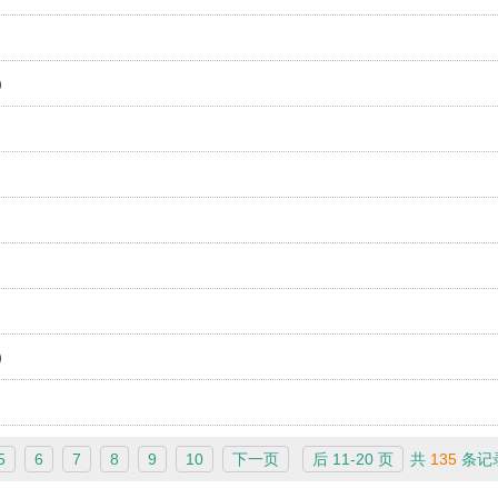
）
）
）
5
6
7
8
9
10
下一页
后 11-20 页
共
135
条记