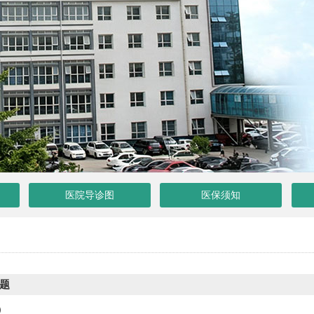
医院导诊图
医保须知
题
）