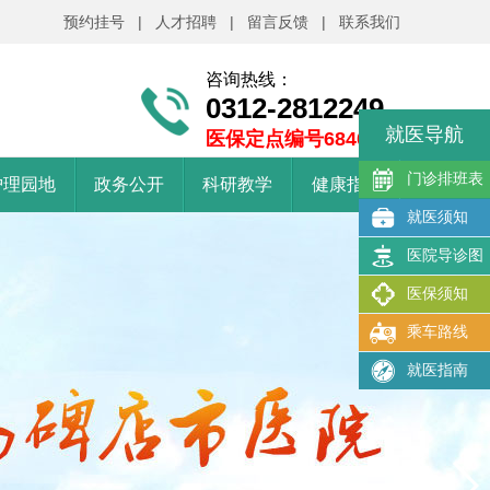
预约挂号
|
人才招聘
|
留言反馈
|
联系我们
咨询热线：
0312-2812249
就医导航
医保定点编号6840101
门诊排班表
护理园地
政务公开
科研教学
健康指南
就医须知
医院导诊图
医保须知
乘车路线
就医指南