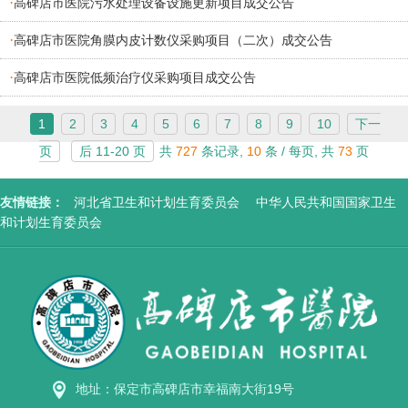
·
高碑店市医院污水处理设备设施更新项目成交公告
·
高碑店市医院角膜内皮计数仪采购项目（二次）成交公告
·
高碑店市医院低频治疗仪采购项目成交公告
1
2
3
4
5
6
7
8
9
10
下一
页
后 11-20 页
共
727
条记录,
10
条 / 每页, 共
73
页
友情链接：
河北省卫生和计划生育委员会
中华人民共和国国家卫生
和计划生育委员会
地址：保定市高碑店市幸福南大街19号