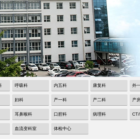
科
呼吸科
内五科
康复科
外
妇科
产一科
产二科
产
耳鼻喉科
口腔科
病理科
CT
血流变科室
体检中心