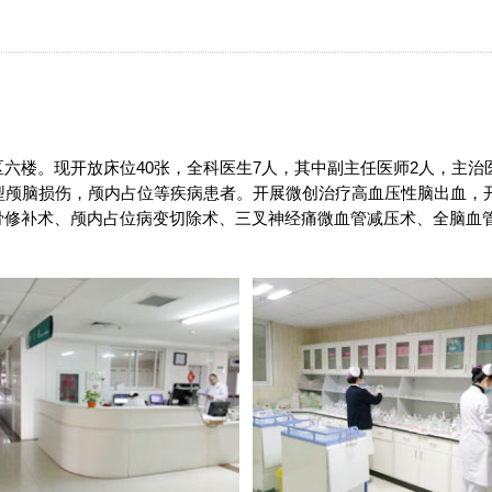
楼。现开放床位40张，全科医生7人，其中副主任医师2人，主治医
型颅脑损伤，颅内占位等疾病患者。开展微创治疗高血压性脑出血，
骨修补术、颅内占位病变切除术、三叉神经痛微血管减压术、全脑血