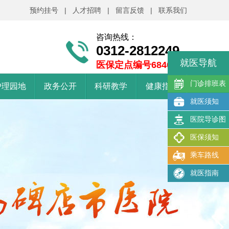
预约挂号
|
人才招聘
|
留言反馈
|
联系我们
咨询热线：
0312-2812249
就医导航
医保定点编号6840101
门诊排班表
护理园地
政务公开
科研教学
健康指南
就医须知
医院导诊图
医保须知
乘车路线
就医指南